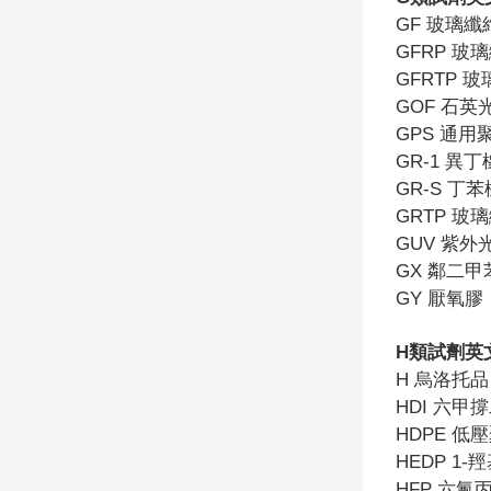
GF
玻璃纖
GFRP
玻璃
GFRTP
玻璃
GOF
石英
GPS
通用
GR-1
異丁
GR-S
丁苯
GRTP
玻璃
GUV
紫外
GX
鄰二甲
GY
厭氧膠
H
類試劑英
H
烏洛托品
HDI
六甲撐
HDPE
低壓
HEDP 1-
羥
HFP
六氟