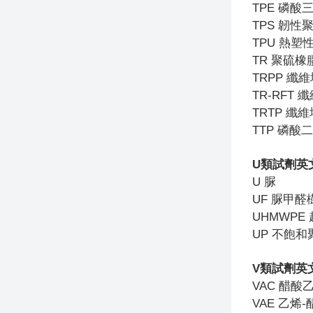
TPE
磷酸
TPS
韌性
TPU
熱塑
TR
聚硫橡
TRPP
纖維增
TR-RFT
纖
TRTP
纖維增
TTP
磷酸二
U
類試劑英
U
脲
UF
脲甲醛
UHMWPE
UP
不飽和
V
類試劑英
VAC
醋酸
VAE
乙烯-