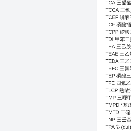
TCA
三醋
TCCA
三氯
TCEF
磷酸
TCF
磷酸*
TCPP
磷酸
TDI
甲苯二
TEA
三乙
TEAE
三乙
TEDA
三乙
TEFC
三氟
TEP
磷酸
TFE
四氟乙
TLCP
熱散
TMP
三羥
TMPD
*基
TMTD
二硫
TNP
三壬
TPA
對(du