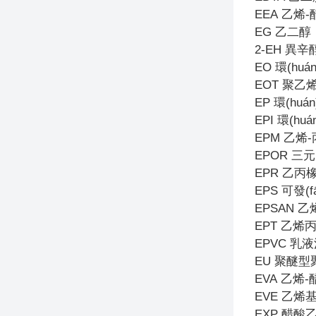
EEA
乙烯-
EG
乙二醇
2-EH
異辛
EO
環(huá
EOT
聚乙
EP
環(huá
EPI
環(hu
EPM
乙烯
EPOR
三元
EPR
乙丙
EPS
可發(
EPSAN
乙
EPT
乙烯
EPVC
乳液
EU
聚醚型
EVA
乙烯-
EVE
乙烯
EXP
醋酸乙