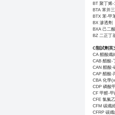
BT
聚丁烯-
BTA
苯并三
BTX
苯-甲
BX
滲透劑
BXA
己二
BZ
二正丁
C
類試劑英
CA
醋酸纖
CAB
醋酸-
CAN
醋酸-
CAP
醋酸-
CBA
化學(x
CDP
磷酸
CF
甲醛-甲
CFE
氯氟
CFM
碳纖
CFRP
碳纖維