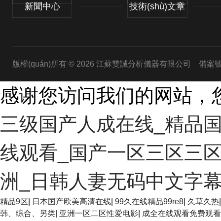
新聞中心
技術(shù)文章
版權(quán)所有 © 2026 江蘇雙誠分析儀器有限公司
備案號(
感谢您访问我们的网站，
三级国产人成在线_精品国
线观看_国产一区三区三区
洲_日韩人妻无码中文字幕
欧美3级网站 一区二区亚洲AV 精品九九九三级片 亚洲姑娘按
精品9区
|
日本国产欧美高清在线
|
99久在线精品99re8
|
久草久热
免费视频在线 最新亚洲aV网站在线观看 日本强暴一区 国产熟
韩、综合、另类
|
亚洲一区二区性爱电影
|
成全在线观看免费观看