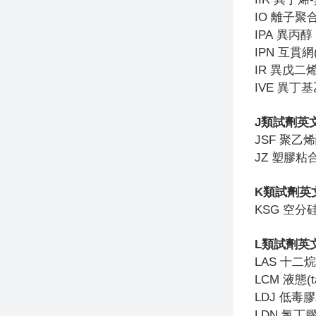
IO
離子聚
IPA
異丙醇
IPN
互貫網(
IR
異戊二
IVE
異丁基
J
類試劑英
JSF
聚乙烯
JZ
塑膠粘
K
類試劑英
KSG
空分
L
類試劑英
LAS
十二烷
LCM
液態(t
LDJ
低毒膠
LDN
氯丁