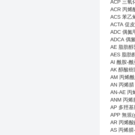
ACP
三氧
ACR
丙烯
ACS
苯乙
ACTA
促皮
ADC
偶氮
ADCA
偶
AE
脂肪醇
AES
脂肪
AI
酰胺-酰
AK
醇酸樹
AM
丙烯酰
AN
丙烯腈
AN-AE
丙
ANM
丙烯
AP
多羥基
APP
無規(
AR
丙烯酸
AS
丙烯腈