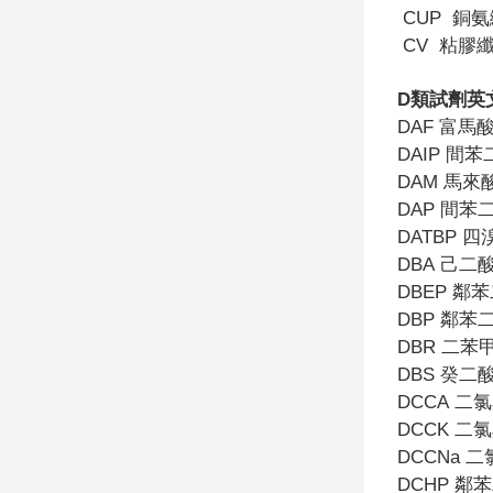
CUP
銅氨
CV
粘膠
D
類試劑英
DAF
富馬
DAIP
間苯
DAM
馬來
DAP
間苯
DATBP
四
DBA
己二
DBEP
鄰苯
DBP
鄰苯
DBR
二苯
DBS
癸二
DCCA
二氯
DCCK
二氯
DCCNa
二
DCHP
鄰苯