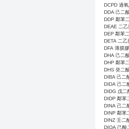
DCPD
過氧
DDA
己二
DDP
鄰苯
DEAE
二乙
DEP
鄰苯
DETA
二乙
DFA
薄膜
DHA
己二
DHP
鄰苯
DHS
癸二
DIBA
己二
DIDA
己二
DIDG
戊二
DIDP
鄰苯
DINA
己二
DINP
鄰苯
DINZ
壬二
DIOA
己酸二