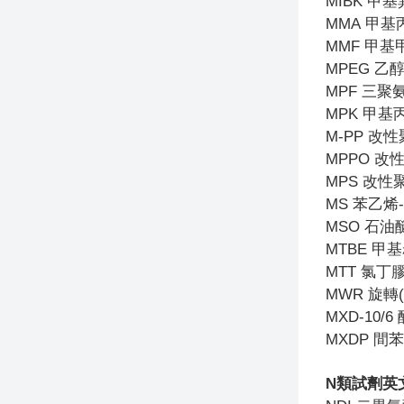
MIBK
甲基
MMA
甲基
MMF
甲基
MPEG
乙
MPF
三聚
MPK
甲基
M-PP
改性
MPPO
改
MPS
改性
MS
苯乙烯
MSO
石油
MTBE
甲基
MTT
氯丁膠
MWR
旋轉(
MXD-10/6
MXDP
間苯
N
類試劑英