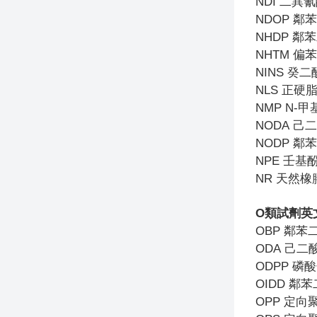
NDI
二異氰
NDOP
鄰苯
NHDP
鄰苯
NHTM
偏苯
NINS
癸二
NLS
正硬
NMP N-
甲
NODA
己二
NODP
鄰苯
NPE
壬基
NR
天然橡
O
類試劑英
OBP
鄰苯
ODA
己二
ODPP
磷酸
OIDD
鄰苯
OPP
定向聚