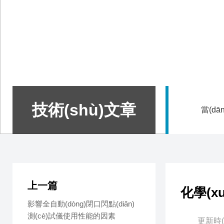
技術(shù)文章
當(dā
上一篇
化學(
影響全自動(dòng)閉口閃點(diǎn)
測(cè)試儀使用性能的因素
更新時(s