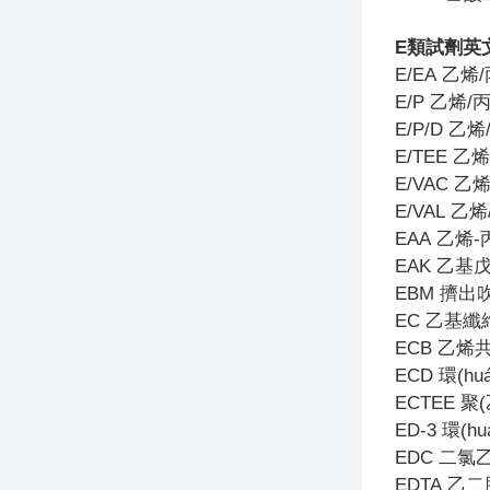
E
類試劑英
E/EA
乙烯
E/P
乙烯/
E/P/D
乙烯
E/TEE
乙烯
E/VAC
乙烯
E/VAL
乙烯
EAA
乙烯-
EAK
乙基
EBM
擠出
EC
乙基纖
ECB
乙烯
ECD
環(h
ECTEE
聚
ED-3
環(hu
EDC
二氯
EDTA
乙二