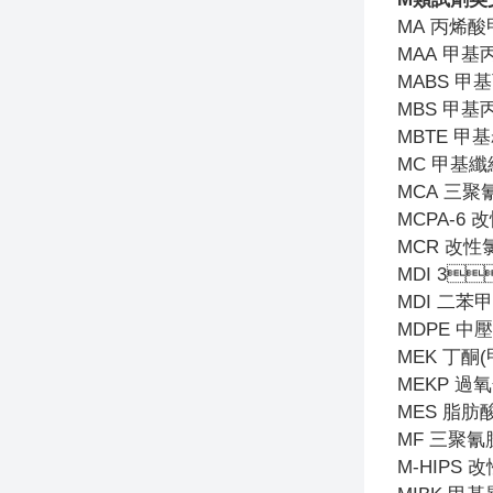
MA
丙烯酸
MAA
甲基
MABS
甲基
MBS
甲基
MBTE
甲基
MC
甲基纖
MCA
三聚
MCPA-6
改
MCR
改性
MDI 3

MDI
二苯甲
MDPE
中壓
MEK
丁酮(
MEKP
過氧
MES
脂肪
MF
三聚氰
M-HIPS
改