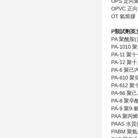
OPS
定向聚
OPVC
正向
OT
氣熔膠
P
類試劑英
PA
聚酰胺(
PA-1010
聚
PA-11
聚十
PA-12
聚十
PA-6
聚己內
PA-610
聚癸
PA-612
聚
PA-66
聚己
PA-8
聚辛酰
PA-9
聚9-
PAA
聚丙烯
PAAS
水質(
PABM
聚氨