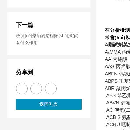
下一篇
在分析檢測(c
檢測(cè)柴油的餾程數(shù)據(jù)
常會(huì
有什么作用
A
類試劑英
A/MMA
丙
AA
丙烯酸
AAS
丙烯酸
分享到
ABFN
偶氮
ABPS
壬基
ABR
聚丙
ABS
苯乙
ABVN
偶氮
返回列表
AC
偶氮(
ACB 2-
氨基
ACNU
嘧