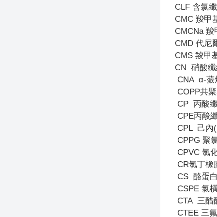
CLF
含氯纖
CMC
羧甲
CMCNa
羧
CMD
代尼
CMS
羧甲
CN
硝酸纖
CNA
α-
COPP
共聚
CP
丙酸
CPE
丙酸
CPL
己內(
CPPG
聚
CPVC
氯化
CR
氯丁橡
CS
酪蛋白
CSPE
氯
CTA
三醋
CTEE
三氟