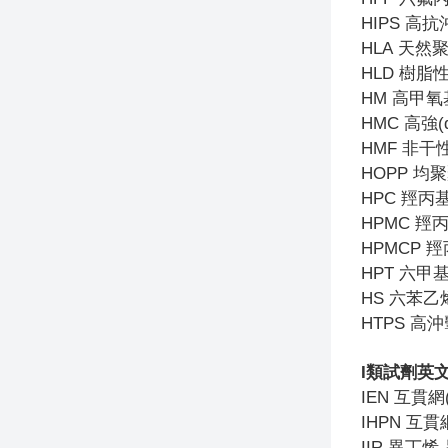
HIPS
高抗
HLA
天然聚
HLD
樹脂
HM
高甲氧
HMC
高強(
HMF
非干
HOPP
均聚
HPC
羥丙
HPMC
羥
HPMCP
羥
HPT
六甲
HS
六苯乙
HTPS
高沖
I
類試劑英
IEN
互貫網(
IHPN
互貫網
IIR
異丁烯