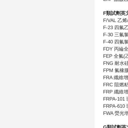
F
類試劑英
F/VAL
乙烯
F-23
四氟
F-30
三氟氯
F-40
四氟氯
FDY
丙綸
FEP
全氟(
FNG
耐水
FPM
氟橡
FRA
纖維增
FRC
阻燃
FRP
纖維增強
FRPA-101
FRPA-610
FWA
熒光
G
類試劑英