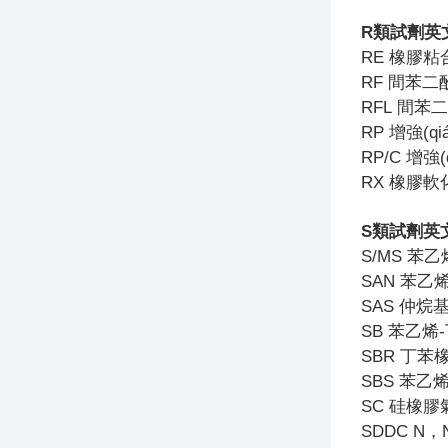
R
類試劑英
RE
橡膠粘
RF
間苯二
RFL
間苯二
RP
增強(qi
RP/C
增強(
RX
橡膠軟
S
類試劑英
S/MS
苯乙
SAN
苯乙烯
SAS
仲烷
SB
苯乙烯
SBR
丁苯
SBS
苯乙烯
SC
硅橡膠氣
SDDC N
，