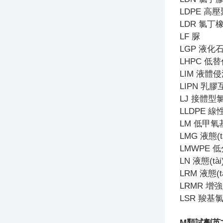
LDPE
高壓
LDR
氯丁
LF
脲
LGP
液化
LHPC
低替
LIM
液體侵
LIPN
乳膠互
LJ
接體型
LLDPE
線
LM
低甲氧
LMG
液態(t
LMWPE
低
LN
液態(tài
LRM
液態(t
LRMR
增強(
LSR
羧基
M
類試劑英