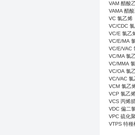
VAM
醋酸
VAMA
醋酸
VC
氯乙烯
VC/CDC
氯
VC/E
氯乙
VC/E/MA
VC/E/VAC
VC/MA
氯
VC/MMA
VC/OA
氯
VC/VAC
氯
VCM
氯乙烯
VCP
氯乙烯
VCS
丙烯腈
VDC
偏二
VPC
硫化
VTPS
特種橡