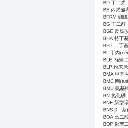
BD
丁二烯
BE
丙烯酸
BFRM
硼纖
BG
丁二醇
BGE
反應(
BHA
特丁基
BHT
二丁
BL
丁內(nè
BLE
丙酮-
BLP
粉末涂
BMA
甲基
BMC
團(t
BMU
氨基
BN
氮化硼
BNE
新型環
BNS
β－
BOA
己二
BOP
鄰苯