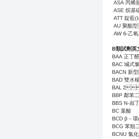
ASA
丙烯
ASE
烷基
ATT
靛藍(l
AU
聚酯型
AW 6-
乙氧基
B
類試劑英
BAA
正丁
BAC
堿式
BACN
新型
BAD
雙水
BAL 2

BBP
鄰苯
BBS N-
叔丁
BC
葉酸
BCD
β－環(
BCG
苯順
BCNU
氯化