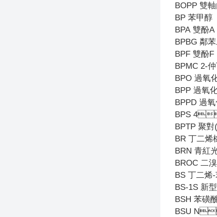
BOPP
雙軸
BP
苯甲醇
BPA
雙酚A
BPBG
鄰苯
BPF
雙酚F
BPMC 2-
仲
BPO
過氧
BPP
過氧
BPPD
過氧
BPS 4

BPTP
聚對
BR
丁二烯
BRN
青紅
BROC
二溴
BS
丁二烯
BS-1S
新型
BSH
苯磺
BSU N
