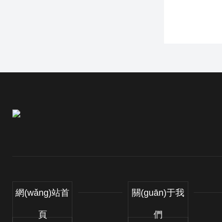
網(wǎng)站首
關(guān)于我
頁
們