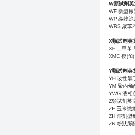
W
類試劑英
WF
新型橡
WP
織物涂
WRS
聚苯乙
X
類試劑英
XF
二甲苯
XMC
復(f
Y
類試劑英
YH
改性氯
YM
聚丙烯
YWG
液相
Z
類試劑英
ZE
玉米纖
ZH
溶劑型
ZN
粉狀脲