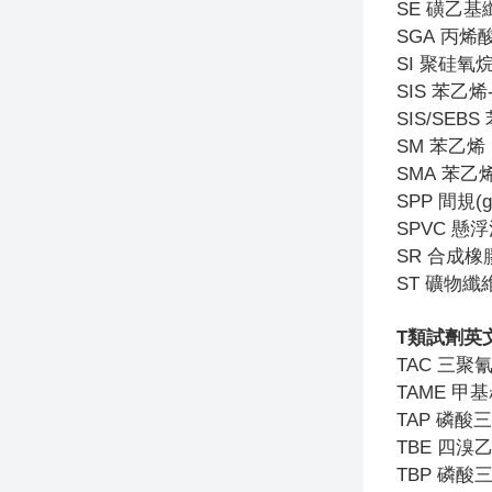
SE
磺乙基
SGA
丙烯
SI
聚硅氧
SIS
苯乙烯
SIS/SEBS
SM
苯乙烯
SMA
苯乙
SPP
間規(
SPVC
懸浮
SR
合成橡
ST
礦物纖
T
類試劑英
TAC
三聚
TAME
甲基
TAP
磷酸三
TBE
四溴
TBP
磷酸